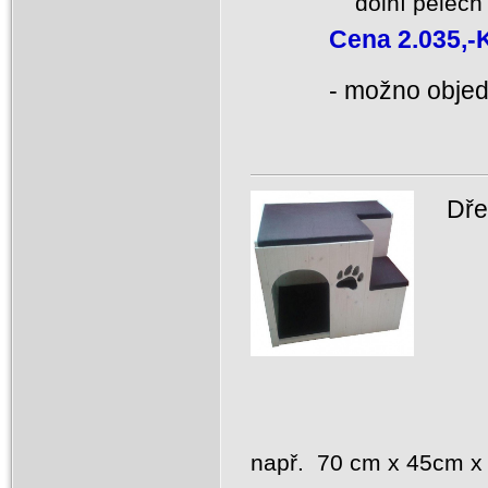
dolní pelec
Cena 2.035,-
-
možno objedn
Dřev
např. 70 cm x 45cm 