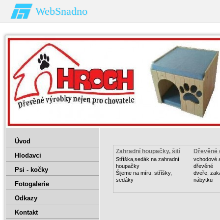
WebSnadno
Úvod
Zahradní houpačky, šití
Dřevěné 
Hlodavci
Stříška,sedák na zahradní
vchodové a
houpačky
dřevěné
Psi - kočky
Šijeme na míru, stříšky,
dveře, za
sedáky
nábytku
Fotogalerie
Odkazy
Kontakt