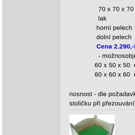
70 x 70 x 7
lak
horní pelech
dolní pelech
Cena 2.290,
- možnosobjednat
60 x 50 x 50 cen
60 x 60 x 60 cen
nosnost - dle požadavk
stoličku při přezouvání
Dře