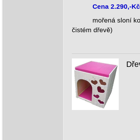
Cena 2.290,-Kč
mořená sloní kost a 
čistém dřevě)
Dře