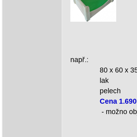
např.:
80 x 60 x 3
lak
pelech
Cena 1.690
- možno objedna