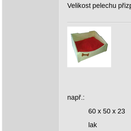
Velikost pelechu př
např.:
60 x 50 x 23
lak