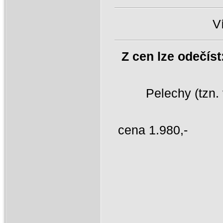
Ví
Z cen lze odečís
Pelechy (tzn. v
cen
-1
1.430