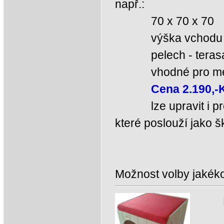
např.:
70 x 70 x 70
výška vchodu 
pelech - terasa 
vhodné pro men
Cena 2.190,-
lze upravit i pro 
které poslouží jako 
Možnost volby jakéko
Dře