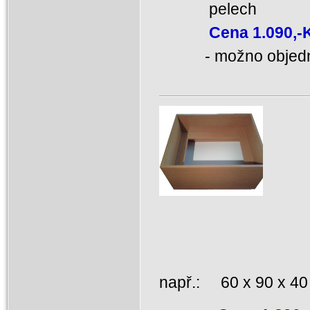
pelech
Cena 1.090,-
- možno objednat b
Por
např.: 60 x 90 x 4